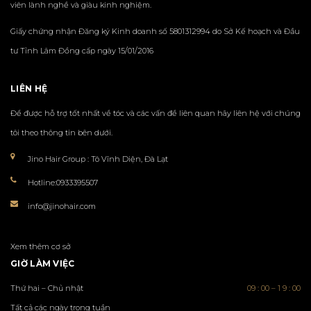
viên lành nghề và giàu kinh nghiệm.
Giấy chứng nhận Đăng ký Kinh doanh số 5801312994 do Sở Kế hoạch và Đầu
tư Tỉnh Lâm Đồng cấp ngày 15/01/2016
LIÊN HỆ
Để được hỗ trợ tốt nhất về tóc và các vấn đề liên quan hãy liên hệ với chúng
tôi theo thông tin bên dưới.
Jino Hair Group : Tô Vĩnh Diện, Đà Lạt
Hotline:
0933395507
info@jinohair.com
Xem thêm cơ sở
GIỜ LÀM VIỆC
Thứ hai – Chủ nhật
09 : 00
– 1
9 : 00
Tất cả các ngày trong tuần