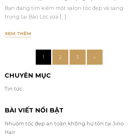
Bạn đang tìm kiếm một salon tóc đẹp và sang
trọng tại Bảo Lộc vừa […]
SALON TÓC ĐẸP VÀ SANG TRỌNG TẠI BẢO 
XEM THÊM
1
2
3
»
CHUYÊN MỤC
Tin tức
BÀI VIẾT NỔI BẬT
Nhuộm tóc đẹp an toàn không hư tổn tại Jino
Hair