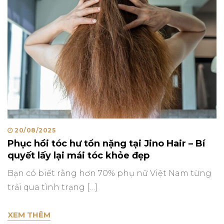
Posted
20/08/2025
Phục hồi tóc hư tổn nặng tại Jino Hair – Bí
on
quyết lấy lại mái tóc khỏe đẹp
Bạn có biết rằng hơn 70% phụ nữ Việt Nam từng
trải qua tình trạng […]
PHỤC HỒI TÓC HƯ TỔN NẶNG TẠI JINO HAIR
XEM THÊM