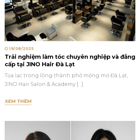
Posted
19/08/2025
Trải nghiệm làm tóc chuyên nghiệp và đẳng
on
cấp tại JINO Hair Đà Lạt
Tọa lạc trong lòng thành phố mộng mơ Đà Lạt,
JINO Hair Salon & Academy […]
TRẢI NGHIỆM LÀM TÓC CHUYÊN NGHIỆP VÀ 
XEM THÊM