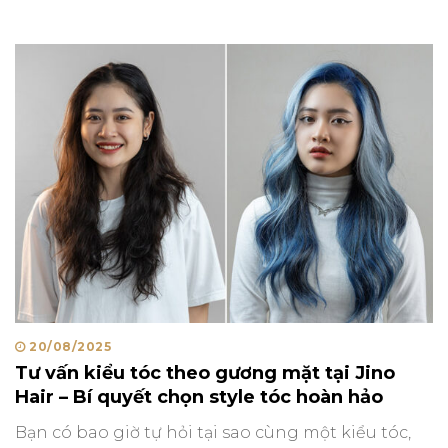
Posted
20/08/2025
Tư vấn kiểu tóc theo gương mặt tại Jino
on
Hair – Bí quyết chọn style tóc hoàn hảo
Bạn có bao giờ tự hỏi tại sao cùng một kiểu tóc,