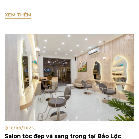
KIỂU TÓC NAM HIỆN ĐẠI 2025 TẠI JINO H
XEM THÊM
Posted
10/08/2025
Salon tóc đẹp và sang trọng tại Bảo Lộc
on