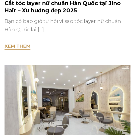
Cắt tóc layer nữ chuẩn Hàn Quốc tại Jino
on
Hair – Xu hướng đẹp 2025
Bạn có bao giờ tự hỏi vì sao tóc layer nữ chuẩn
Hàn Quốc lại […]
CẮT TÓC LAYER NỮ CHUẨN HÀN QUỐC TẠI J
XEM THÊM