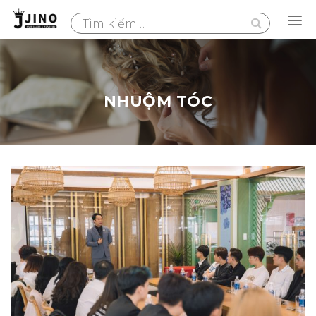
Search
for:
NHUỘM TÓC