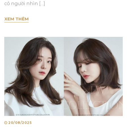
có người nhìn […]
TƯ VẤN KIỂU TÓC THEO GƯƠNG MẶT TẠI JI
XEM THÊM
Posted
20/08/2025