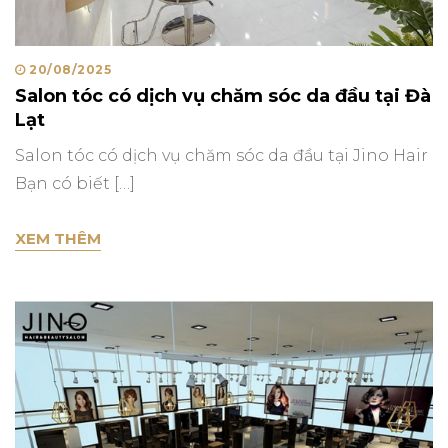
Posted
20/08/2025
Salon tóc có dịch vụ chăm sóc da đầu tại Đà
on
Lạt
Salon tóc có dịch vụ chăm sóc da đầu tại Jino Hair
Bạn có biết […]
SALON TÓC CÓ DỊCH VỤ CHĂM SÓC DA ĐẦU 
XEM THÊM