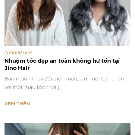
Posted
21/08/2025
Nhuộm tóc đẹp an toàn không hư tổn tại
on
Jino Hair
Bạn muốn thay đổi diện mạo, làm mới bản thân
với một màu tóc thời […]
NHUỘM TÓC ĐẸP AN TOÀN KHÔNG HƯ TỔN 
XEM THÊM