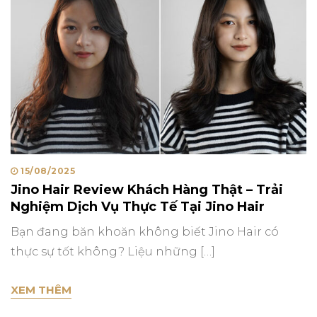
Posted
15/08/2025
Jino Hair Review Khách Hàng Thật – Trải
on
Nghiệm Dịch Vụ Thực Tế Tại Jino Hair
Bạn đang băn khoăn không biết Jino Hair có
thực sự tốt không? Liệu những […]
JINO HAIR REVIEW KHÁCH HÀNG THẬT – TRẢ
XEM THÊM