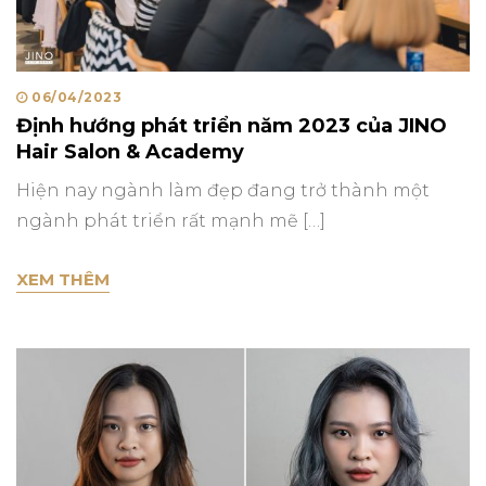
Posted
06/04/2023
Định hướng phát triển năm 2023 của JINO
on
Hair Salon & Academy
Hiện nay ngành làm đẹp đang trở thành một
ngành phát triển rất mạnh mẽ […]
ĐỊNH HƯỚNG PHÁT TRIỂN NĂM 2023 CỦA J
XEM THÊM