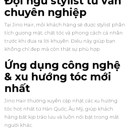
Đội ngũ stylist tư vấn
chuyên nghiệp
Tại Jino Hair, mỗi khách hàng sẽ được stylist phân
tích gương mặt, chất tóc và phong cách cá nhân
trước khi đưa ra lời khuyên. Điều này giúp bạn
không chỉ đẹp mà còn thật sự phù hợp.
Ứng dụng công nghệ
& xu hướng tóc mới
nhất
Jino Hair thường xuyên cập nhật các xu hướng
tóc hot nhất từ Hàn Quốc, Âu Mỹ, giúp khách
hàng bắt kịp trào lưu và luôn nổi bật trong mắt
người khác.