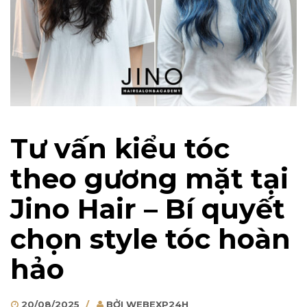
Tư vấn kiểu tóc
theo gương mặt tại
Jino Hair – Bí quyết
chọn style tóc hoàn
hảo
POSTED
AUTHOR
20/08/2025
BỞI
WEBEXP24H