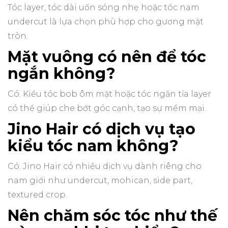
Tóc layer, tóc dài uốn sóng nhẹ hoặc tóc nam
undercut là lựa chọn phù hợp cho gương mặt
tròn.
Mặt vuông có nên để tóc
ngắn không?
Có. Kiểu tóc bob ôm mặt hoặc tóc ngắn tỉa layer
có thể giúp che bớt góc cạnh, tạo sự mềm mại.
Jino Hair có dịch vụ tạo
kiểu tóc nam không?
Có. Jino Hair có nhiều dịch vụ dành riêng cho
nam giới như undercut, mohican, side part,
textured crop.
Nên chăm sóc tóc như thế