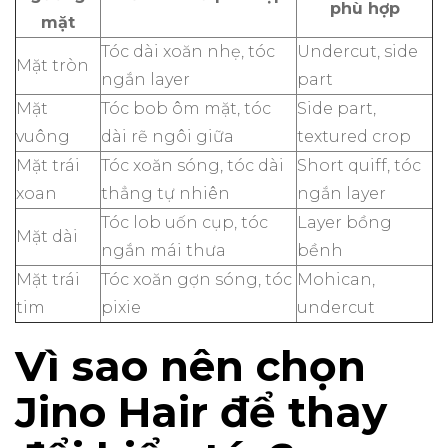
phù hợp
mặt
Tóc dài xoăn nhẹ, tóc
Undercut, side
Mặt tròn
ngắn layer
part
Mặt
Tóc bob ôm mặt, tóc
Side part,
vuông
dài rẽ ngôi giữa
textured crop
Mặt trái
Tóc xoăn sóng, tóc dài
Short quiff, tóc
xoan
thẳng tự nhiên
ngắn layer
Tóc lob uốn cụp, tóc
Layer bồng
Mặt dài
ngắn mái thưa
bềnh
Mặt trái
Tóc xoăn gợn sóng, tóc
Mohican,
tim
pixie
undercut
Vì sao nên chọn
Jino Hair để thay