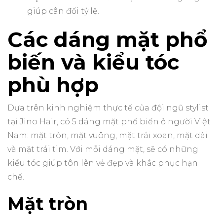
giúp cân đối tỷ lệ.
Các dáng mặt phổ
biến và kiểu tóc
phù hợp
Dựa trên kinh nghiệm thực tế của đội ngũ stylist
tại Jino Hair, có 5 dáng mặt phổ biến ở người Việt
Nam: mặt tròn, mặt vuông, mặt trái xoan, mặt dài
và mặt trái tim. Với mỗi dáng mặt, sẽ có những
kiểu tóc giúp tôn lên vẻ đẹp và khắc phục hạn
chế.
Mặt tròn