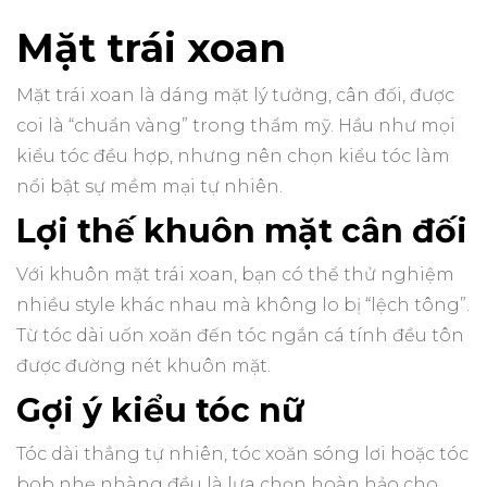
Mặt trái xoan
Mặt trái xoan là dáng mặt lý tưởng, cân đối, được
coi là “chuẩn vàng” trong thẩm mỹ. Hầu như mọi
kiểu tóc đều hợp, nhưng nên chọn kiểu tóc làm
nổi bật sự mềm mại tự nhiên.
Lợi thế khuôn mặt cân đối
Với khuôn mặt trái xoan, bạn có thể thử nghiệm
nhiều style khác nhau mà không lo bị “lệch tông”.
Từ tóc dài uốn xoăn đến tóc ngắn cá tính đều tôn
được đường nét khuôn mặt.
Gợi ý kiểu tóc nữ
Tóc dài thẳng tự nhiên, tóc xoăn sóng lơi hoặc tóc
bob nhẹ nhàng đều là lựa chọn hoàn hảo cho