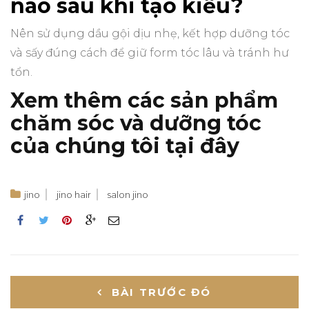
nào sau khi tạo kiểu?
Nên sử dụng dầu gội dịu nhẹ, kết hợp dưỡng tóc
và sấy đúng cách để giữ form tóc lâu và tránh hư
tổn.
Xem thêm các sản phẩm
chăm sóc và dưỡng tóc
của chúng tôi
tại đây
jino
jino hair
salon jino
Điều
BÀI TRƯỚC ĐÓ