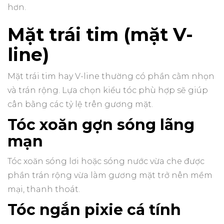
hơn.
Mặt trái tim (mặt V-
line)
Mặt trái tim hay V-line thường có phần cằm nhọn
và trán rộng. Lựa chọn kiểu tóc phù hợp sẽ giúp
cân bằng các tỷ lệ trên gương mặt.
Tóc xoăn gợn sóng lãng
mạn
Tóc xoăn sóng lơi hoặc sóng nước vừa che được
phần trán rộng vừa làm gương mặt trở nên mềm
mại, thanh thoát.
Tóc ngắn pixie cá tính