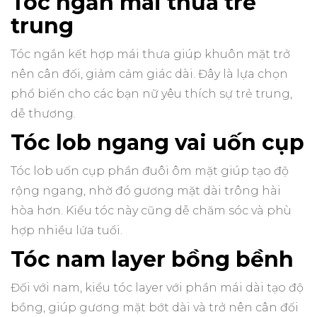
Tóc ngắn mái thưa trẻ
trung
Tóc ngắn kết hợp mái thưa giúp khuôn mặt trở
nên cân đối, giảm cảm giác dài. Đây là lựa chọn
phổ biến cho các bạn nữ yêu thích sự trẻ trung,
dễ thương.
Tóc lob ngang vai uốn cụp
Tóc lob uốn cụp phần đuôi ôm mặt giúp tạo độ
rộng ngang, nhờ đó gương mặt dài trông hài
hòa hơn. Kiểu tóc này cũng dễ chăm sóc và phù
hợp nhiều lứa tuổi.
Tóc nam layer bồng bềnh
Đối với nam, kiểu tóc layer với phần mái dài tạo độ
bồng, giúp gương mặt bớt dài và trở nên cân đối