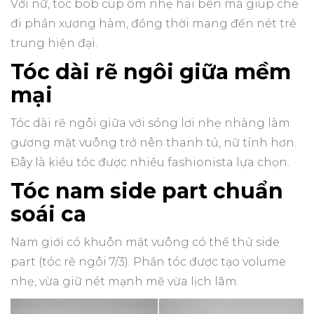
Với nữ, tóc bob cúp ôm nhẹ hai bên má giúp che
đi phần xương hàm, đồng thời mang đến nét trẻ
trung hiện đại.
Tóc dài rẽ ngôi giữa mềm
mại
Tóc dài rẽ ngôi giữa với sóng lơi nhẹ nhàng làm
gương mặt vuông trở nên thanh tú, nữ tính hơn.
Đây là kiểu tóc được nhiều fashionista lựa chọn.
Tóc nam side part chuẩn
soái ca
Nam giới có khuôn mặt vuông có thể thử side
part (tóc rẽ ngôi 7/3). Phần tóc được tạo volume
nhẹ, vừa giữ nét mạnh mẽ vừa lịch lãm.