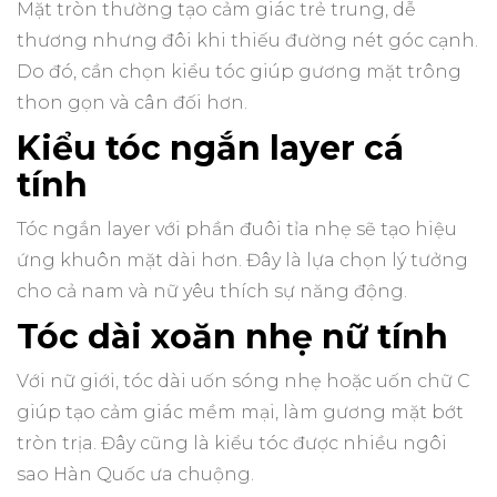
Mặt tròn thường tạo cảm giác trẻ trung, dễ
thương nhưng đôi khi thiếu đường nét góc cạnh.
Do đó, cần chọn kiểu tóc giúp gương mặt trông
thon gọn và cân đối hơn.
Kiểu tóc ngắn layer cá
tính
Tóc ngắn layer với phần đuôi tỉa nhẹ sẽ tạo hiệu
ứng khuôn mặt dài hơn. Đây là lựa chọn lý tưởng
cho cả nam và nữ yêu thích sự năng động.
Tóc dài xoăn nhẹ nữ tính
Với nữ giới, tóc dài uốn sóng nhẹ hoặc uốn chữ C
giúp tạo cảm giác mềm mại, làm gương mặt bớt
tròn trịa. Đây cũng là kiểu tóc được nhiều ngôi
sao Hàn Quốc ưa chuộng.