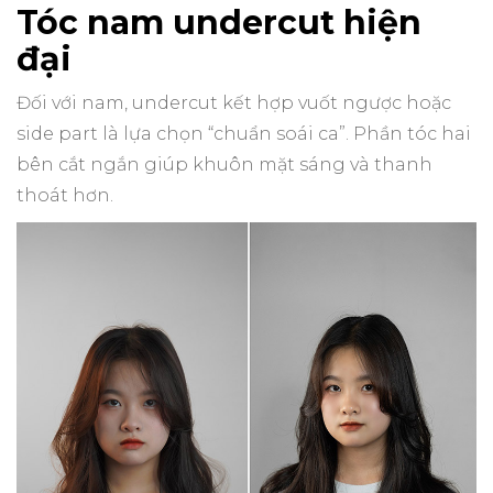
Tóc nam undercut hiện
đại
Đối với nam, undercut kết hợp vuốt ngược hoặc
side part là lựa chọn “chuẩn soái ca”. Phần tóc hai
bên cắt ngắn giúp khuôn mặt sáng và thanh
thoát hơn.