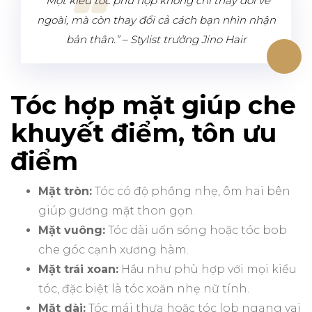
“Một kiểu tóc phù hợp không chỉ thay đổi vẻ
ngoài, mà còn thay đổi cả cách bạn nhìn nhận
bản thân.” –
Stylist trưởng Jino Hair
Tóc hợp mặt giúp che
khuyết điểm, tôn ưu
điểm
Mặt tròn:
Tóc có độ phồng nhẹ, ôm hai bên
giúp gương mặt thon gọn.
Mặt vuông:
Tóc dài uốn sóng hoặc tóc bob
che góc cạnh xương hàm.
Mặt trái xoan:
Hầu như phù hợp với mọi kiểu
tóc, đặc biệt là tóc xoăn nhẹ nữ tính.
Mặt dài:
Tóc mái thưa hoặc tóc lob ngang vai